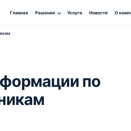
Главная
Решения
Услуги
Новости
О комп
никам
нформации по
никам