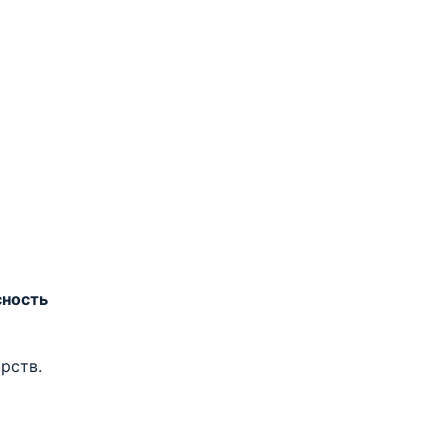
сность
рств.