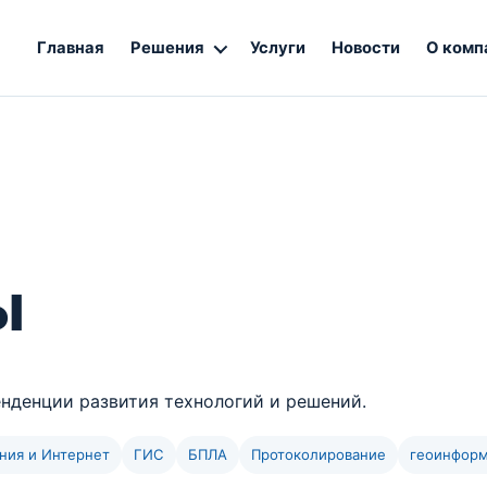
Главная
Решения
Услуги
Новости
О комп
ы
енденции развития технологий и решений.
ния и Интернет
ГИС
БПЛА
Протоколирование
геоинфор